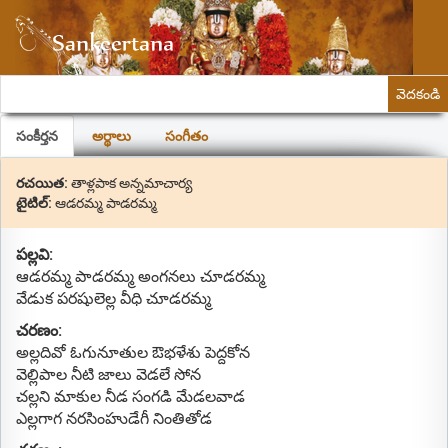
వెదకండి
సంకీర్తన
అర్థాలు
సంగీతం
రచయిత:
తాళ్లపాక అన్నమాచార్య
టైటిల్:
ఆడరమ్మ పాడరమ్మ
పల్లవి:
ఆడరమ్మ పాడరమ్మ అంగనలు చూడరమ్మ
వేడుక పరషులెల్ల వీధి చూడరమ్మ
చరణం:
అల్లదివో ఓగునూతుల ఔభళేశు పెద్దకోన
వెల్లిపాల నీటి జాలు వెడలే సోన
చల్లని మాకుల నీడ సంగడి మేడలవాడ
ఎల్లగాగ నరసింహుడేగీ నింతితోడ