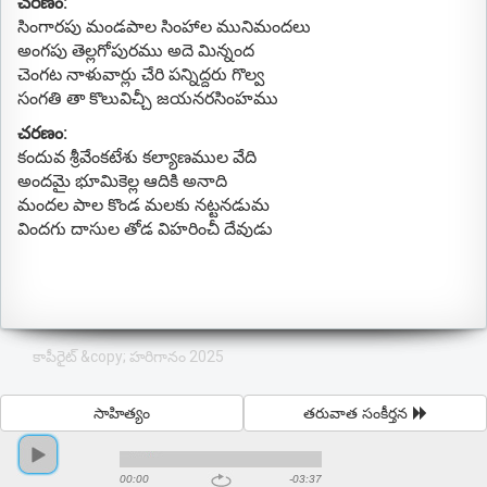
చరణం:
సింగారపు మండపాల సింహాల మునిమందలు
అంగపు తెల్లగోపురము అదె మిన్నంద
చెంగట నాళువార్లు చేరి పన్నిద్దరు గొల్వ
సంగతి తా కొలువిచ్చీ జయనరసింహము
చరణం:
కందువ శ్రీవేంకటేశు కల్యాణముల వేది
అందమై భూమికెల్ల ఆదికి అనాది
మందల పాల కొండ మలకు నట్టనడుమ
విందగు దాసుల తోడ విహరించీ దేవుడు
కాపీరైట్ &copy; హరిగానం 2025
సాహిత్యం
తరువాత సంకీర్తన
00:00
-03:37