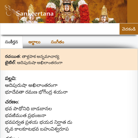
వెదకండి
సంకీర్తన
అర్థాలు
సంగీతం
రచయిత:
తాళ్లపాక అన్నమాచార్య
టైటిల్:
ఆదిపురుషా అఖిలాంతరంగా
పల్లవి:
ఆదిపురుషా అఖిలాంతరంగా
భూదేవతా రమణ భోగీంద్ర శయనా
చరణం:
భవ పాథోనిధి బాడబానల
భవజీముత ప్రభంజనా
భవపర్వత ప్రళయ భయద నిర్ఘాత దు
ర్భవ కాలకూటభవ బహువిశ్వరూప