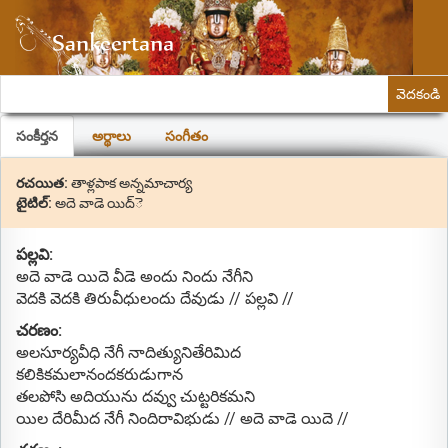
వెదకండి
సంకీర్తన
అర్థాలు
సంగీతం
రచయిత:
తాళ్లపాక అన్నమాచార్య
టైటిల్:
అదె వాడె యిద్ె
పల్లవి:
అదె వాడె యిదె వీడె అందు నిందు నేగీని
వెదకి వెదకి తిరువీధులందు దేవుడు // పల్లవి //
చరణం:
అలసూర్యవీధి నేగీ నాదిత్యునితేరిమిద
కలికికమలానందకరుడుగాన
తలపోసి అదియును దవ్వు చుట్టరికమని
యిల దేరిమీద నేగీ నిందిరావిభుడు // అదె వాడె యిదె //