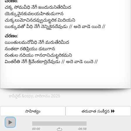
చరణం:
చక్క సోమవీధి నేగీ జందురునితేరిమీద
యెక్కువైనకువలయహితుడుగాన
చుక్కలుమోచినదవ్వుచుట్టరిక మిదియని
యిక్కువతో వీధి నేగీ నెన్నికైనదేవుడు // అదె వాడె యిదె //
చరణం:
యింతులమనోవీధి నేగీ మరుతేరిమీద
నంతటా రతిప్రియు డటుగాన
రంతుల నదియు గానరానిచుట్టరికమని
వింతరీతి నేగీ శ్రీవేంకటాద్రిదేవుడు // అదె వాడె యిదె //
కాపీరైట్ &copy; హరిగానం 2025
సాహిత్యం
తరువాత సంకీర్తన
00:00
-06:58