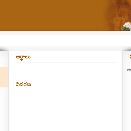
అర్థాలు
పా
వివరణ