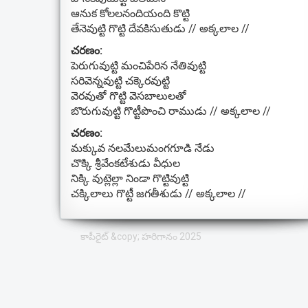
ఆనుక కోలలనందియంది కొట్టి
తేనెవుట్టి గొట్టి దేవకిసుతుడు // అక్కలాల //
చరణం:
పెరుగువుట్టి మంచిపేరిన నేతివుట్టి
సరివెన్నవుట్టి చక్కెరవుట్టి
వెరవుతో గొట్టి వెసబాలులతో
బొరుగువుట్టి గొట్టీపొంచి రాముడు // అక్కలాల //
చరణం:
మక్కువ నలమేలుమంగగూడి నేడు
చొక్కి శ్రీవేంకటేశుడు వీధుల
నిక్కి వుట్లెల్లా నిండా గొట్టివుట్టి
చక్కిలాలు గొట్టీ జగతీశుడు // అక్కలాల //
కాపీరైట్ &copy; హరిగానం 2025