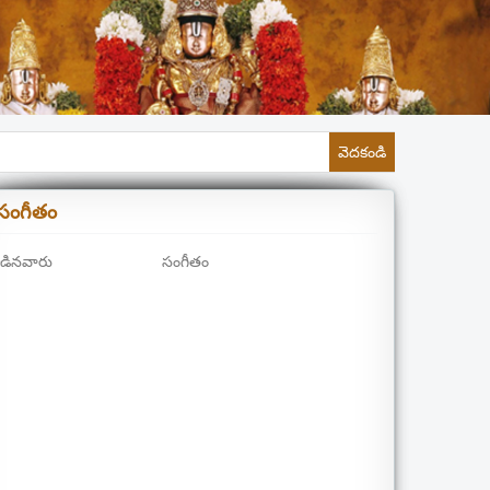
వెదకండి
సంగీతం
డినవారు
సంగీతం