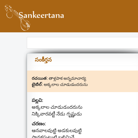
సంకీర్తన
రచయిత:
తాళ్లపాక అన్నమాచార్య
టైటిల్:
అక్కలాల చూడుడందరును
పల్లవి:
అక్కలాల చూడుడందరును
నిక్కివారవట్టీ నేడు గృష్ణుడు
చరణం:
ఆనవాలవుట్టి అడకులవుట్టి
పానకపుటుట్టి బలిమినే