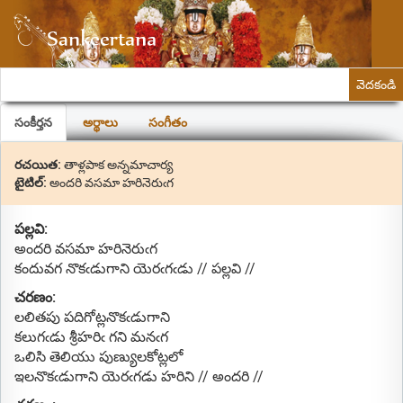
వెదకండి
సంకీర్తన
అర్థాలు
సంగీతం
రచయిత:
తాళ్లపాక అన్నమాచార్య
టైటిల్:
అందరి వసమా హరినెరుఁగ
పల్లవి:
అందరి వసమా హరినెరుఁగ
కందువగ నొకఁడుగాని యెరఁగఁడు // పల్లవి //
చరణం:
లలితపు పదిగోట్లనొకఁడుగాని
కలుగఁడు శ్రీహరిఁ గని మనఁగ
ఒలిసి తెలియు పుణ్యులకోట్లలో
ఇలనొకఁడుగాని యెరఁగడు హరిని // అందరి //