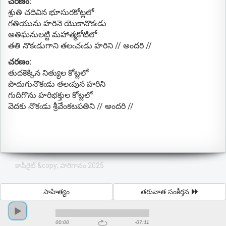
చరణం:
శ్రుతి చదివిన భూసురకోట్లలో
గతియును హరినె యొకానొకఁడు
అతిఘనులట్టి మహాత్మకోటిలో
తతి నొకఁడుగాని తలఁచఁడు హరిని // అందరి //
చరణం:
తుదకెక్కిన నిత్యుల కోట్లలో
పొదుగునొకఁడు తలఁపున హరిని
గుదిగొను హరిభక్తుల కోట్లలో
వెదకు నొకఁడు శ్రీవేంకటపతిని // అందరి //
కాపీరైట్ &copy; హరిగానం 2025
సాహిత్యం
తరువాత సంకీర్తన
00:00
-07:11