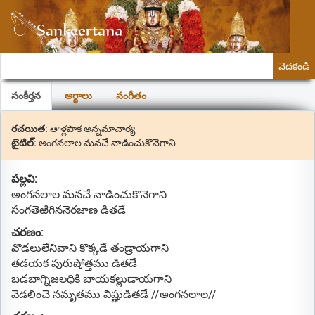
వెదకండి
సంకీర్తన
అర్థాలు
సంగీతం
రచయిత:
తాళ్లపాక అన్నమాచార్య
టైటిల్:
అంగనలాల మనచే నాడించుకొనెగాని
పల్లవి:
అంగనలాల మనచే నాడించుకొనెగాని
సంగతెఱిగిననెరజాణ డితడే
చరణం:
వొడలులేనివాని కొక్కడే తండ్రాయగాని
తడయక పురుషోత్తము డితడే
బడబాగ్నిజలధికి బాయకల్లుడాయగాని
వెడలించె నమృతము విష్ణుడితడే //అంగనలాల//