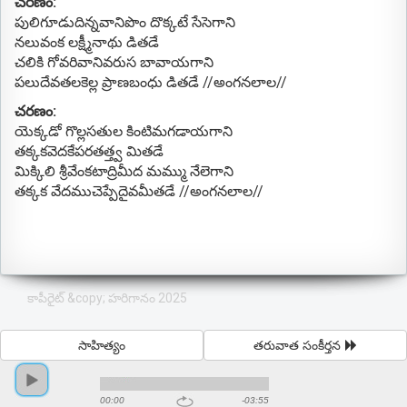
చరణం:
పులిగూడుదిన్నవానిపొం దొక్కటే సేసెగాని
నలువంక లక్ష్మీనాథు డితడే
చలికి గోవరివానివరుస బావాయగాని
పలుదేవతలకెల్ల ప్రాణబంధు డితడే //అంగనలాల//
చరణం:
యెక్కడో గొల్లసతుల కింటిమగడాయగాని
తక్కకవెదకేపరతత్త్వ మితడే
మిక్కిలి శ్రీవేంకటాద్రిమీద మమ్ము నేలెగాని
తక్కక వేదముచెప్పేదైవమీతడే //అంగనలాల//
కాపీరైట్ &copy; హరిగానం 2025
సాహిత్యం
తరువాత సంకీర్తన
00:00
-03:55