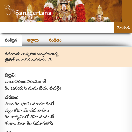
వెదకండి
సంకీర్తన
అర్థాలు
సంగీతం
రచయిత:
తాళ్ళపాక అన్నమాచార్య
టైటిల్:
అంజలిరంజలిరయం తే
పల్లవి:
అంజలిరంజలిరయం తే
కిం జనయసి మమ ఖేదం వచనైః
చరణం:
మాం కిం భజసే మయా కింతే
త్వం కోవా మే తవ కాహం
కిం కార్యమితో గేహే మమ తే
శంకాం వినా కిం సమాగతోసి