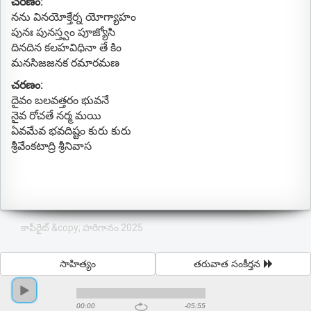
చరణం:
నను వినయోక్తేర్న యోగ్యాహం
పునః పునస్త్వం పూజ్యోసి
దినదిన కలహవిధినా తే కిం
మనసిజజనక రమారమణ
చరణం:
దైవం బలవత్తరం భువనే
నైవ రోచతే నర్మ మయి
ఏవమేవ భవదిష్టం కురు కురు
శ్రీవేంకటాద్రి శ్రీనివాస
కాపీరైట్ &copy; హరిగానం 2025
సాహిత్యం
తరువాత సంకీర్తన
00:00
-05:55