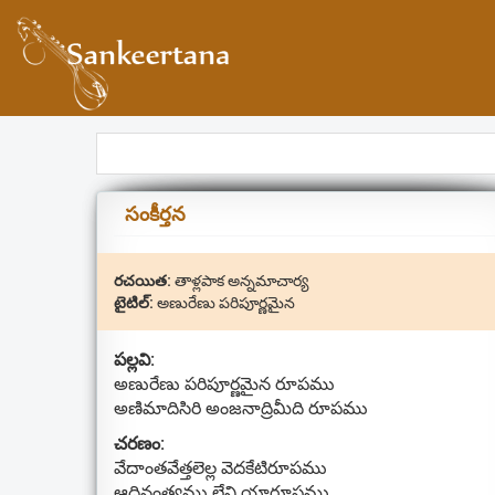
సంకీర్తన
రచయిత:
తాళ్లపాక అన్నమాచార్య
టైటిల్:
అణురేణు పరిపూర్ణమైన
పల్లవి:
అణురేణు పరిపూర్ణమైన రూపము
అణిమాదిసిరి అంజనాద్రిమీది రూపము
చరణం:
వేదాంతవేత్తలెల్ల వెదకేటిరూపము
ఆదినంత్యము లేని యారూపము