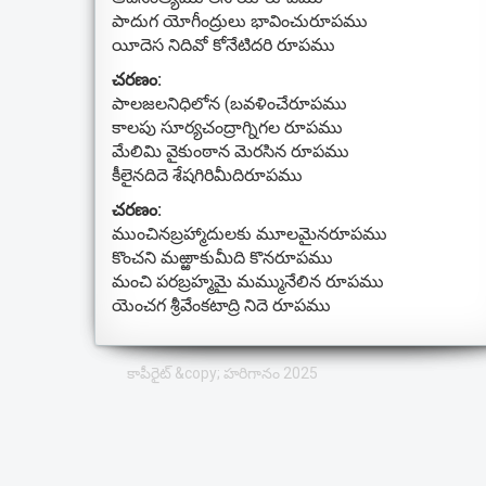
పాదుగ యోగీంద్రులు భావించురూపము
యీదెస నిదివో కోనేటిదరి రూపము
చరణం:
పాలజలనిధిలోన (బవళించేరూపము
కాలపు సూర్యచంద్రాగ్నిగల రూపము
మేలిమి వైకుంఠాన మెరసిన రూపము
కీలైనదిదె శేషగిరిమీదిరూపము
చరణం:
ముంచినబ్రహ్మాదులకు మూలమైనరూపము
కొంచని మఱ్ఱాకుమీది కొనరూపము
మంచి పరబ్రహ్మమై మమ్మునేలిన రూపము
యెంచగ శ్రీవేంకటాద్రి నిదె రూపము
కాపీరైట్ &copy; హరిగానం 2025