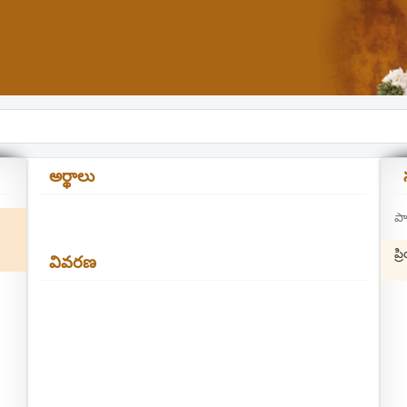
అర్థాలు
పా
ప్ర
వివరణ