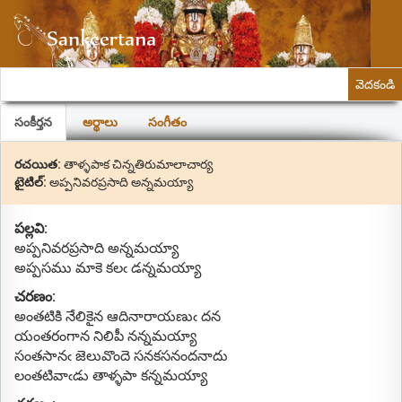
వెదకండి
సంకీర్తన
అర్థాలు
సంగీతం
రచయిత:
తాళ్ళపాక చిన్నతిరుమాలాచార్య
టైటిల్:
అప్పనివరప్రసాది అన్నమయ్యా
పల్లవి:
అప్పనివరప్రసాది అన్నమయ్యా
అప్పసము మాకె కలఁ డన్నమయ్యా
చరణం:
అంతటికి నేలికైన ఆదినారాయణుఁ దన
యంతరంగాన నిలిపీ నన్నమయ్యా
సంతసానఁ జెలువొందె సనకసనందనాదు
లంతటివాఁడు తాళ్ళపా కన్నమయ్యా