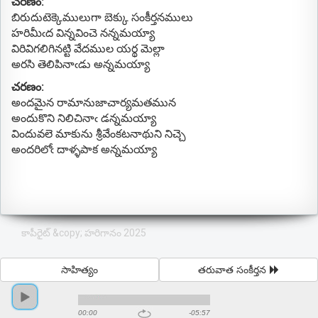
చరణం:
బిరుదుటెక్కెములుగా బెక్కు సంకీర్తనములు
హరిమీఁద విన్నవించె నన్నమయ్యా
విరివిగలిగినట్టి వేదముల యర్థ మెల్లా
అరసి తెలిపినాఁడు అన్నమయ్యా
చరణం:
అందమైన రామానుజాచార్యమతమున
అందుకొని నిలిచినాఁ డన్నమయ్యా
విందువలె మాకును శ్రీవేంకటనాథుని నిచ్చె
అందరిలోఁ దాళ్ళపాక అన్నమయ్యా
కాపీరైట్ &copy; హరిగానం 2025
సాహిత్యం
తరువాత సంకీర్తన
00:00
-05:57