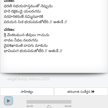
చరణం:
ధరణి నభయహస్తముతో నెప్పుడు
హరి రక్షకుఁడై యలరఁగను
నరహరికరుణే నమ్మినవారికి
పరఁదున నిఁక భయపడఁజోటేది // అతఁడే //
చరణం:
శ్రీ వేంకటమున జీవులఁ గాచుచు
నావల నీవల నలరఁగను
దైవశిఖామణి దాపగు మాకును
భావింపఁగ భయపడఁజోటేది // అతఁడే //
కాపీరైట్ &copy; హరిగానం 2025
సాహిత్యం
తరువాత సంకీర్తన
00:00
-06:09