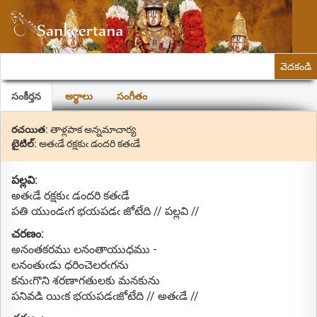
వెదకండి
సంకీర్తన
అర్థాలు
సంగీతం
రచయిత:
తాళ్లపాక అన్నమాచార్య
టైటిల్:
అతఁడే రక్షకుఁ డందరి కతఁడే
పల్లవి:
అతఁడే రక్షకుఁ డందరి కతఁడే
పతి యుండఁగ భయపడఁ జోటేది // పల్లవి //
చరణం:
అనంతకరము లనంతాయుధము -
లనంతుఁడు ధరించెలరఁగను
కనుఁగొని శరణాగతులకు మనకును
పనివడి యిఁక భయపడఁజోటేది // అతఁడే //