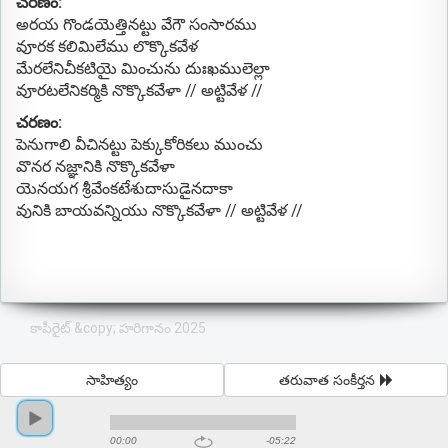
చరణం:
అరయ గొండయెత్తినట్టు వేగౌ సంసారము
వూరక కలిమిలేము లొక్కొకవేళ
మేరలేనిచీకటియై మించును దుఃఖములెల్లా
వూరటలేనికర్మికి నొక్కొకవేళా // అట్టివేళ //
చరణం:
పెనుగాలి వీచినట్టు పెక్కుకోరికలు ముంచు
వొనర నజ్ఞానికి నొక్కొకవేళా
యెనయగ శ్రీవేంకటేశుదాసుడైనదాకా
వునికి బాయవన్నియు నొక్కొకవేళా // అట్టివేళ //
కాపీరైట్ &copy; హరిగానం 2025
సాహిత్యం
తరువాత సంకీర్తన
00:00
-05:22