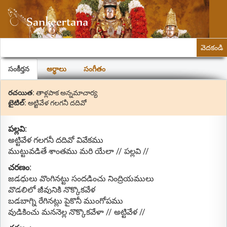
వెదకండి
సంకీర్తన
అర్థాలు
సంగీతం
రచయిత:
తాళ్లపాక అన్నమాచార్య
టైటిల్:
అట్టివేళ గలగనీ దదివో
పల్లవి:
అట్టివేళ గలగనీ దదివో వివేకము
ముట్టువడితే శాంతము మరి యేలా // పల్లవి //
చరణం:
జడధులు వొంగినట్టు సందడించు నింద్రియములు
వొడలిలో జీవునికి నొక్కొకవేళ
బడబాగ్ని రేగినట్లు పైకొనీ ముంగోపము
వుడికించు మననెల్ల నొక్కొకవేళా // అట్టివేళ //