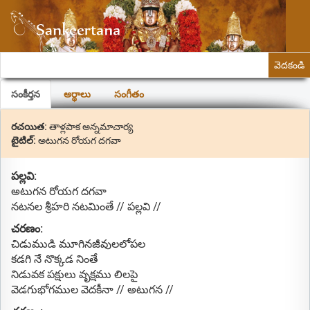
వెదకండి
సంకీర్తన
అర్థాలు
సంగీతం
రచయిత:
తాళ్లపాక అన్నమాచార్య
టైటిల్:
అటుగన రోయగ దగవా
పల్లవి:
అటుగన రోయగ దగవా
నటనల శ్రీహరి నటమింతే // పల్లవి //
చరణం:
చిడుముడి మూగినజీవులలోపల
కడగి నే నొక్కడ నింతే
నిడువక పక్షులు వృక్షము లిలపై
వెడగుభోగముల వెదకీనా // అటుగన //