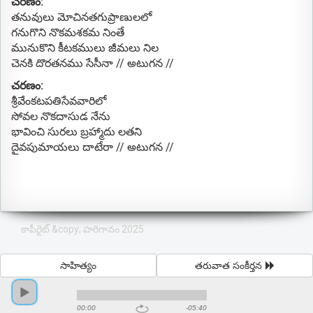
చరణం:
తనువులు మోచినతగుప్రాణులలో
గనుగొని నొకమశకమ నింతే
మునుకొని కీటకములు జీమలు నిల
చెనకి దొరతనము సేసీనా // అటుగన //
చరణం:
శ్రీవేంకటపతిసేవవారిలో
సోవల నొకదాసుడ నేను
భావించి సురలు బ్రహ్మాదు లతని
దైవపుమాయలు దాటేరా // అటుగన //
కాపీరైట్ &copy; హరిగానం 2025
సాహిత్యం
తరువాత సంకీర్తన
00:00
-05:40