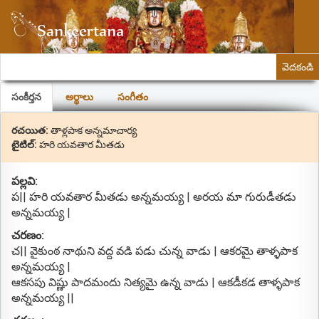
వెదకండి
సంకీర్తన
అర్థాలు
సంగీతం
రచయిత:
తాళ్లపాక అన్నమాచార్య
టైటిల్:
హరి యవతార మీతడు
పల్లవి:
ప|| హరి యవతార మీతడు అన్నమయ్య | అరయ మా గురుడీతడు
అన్నమయ్య |
చరణం:
చ|| వైకుంఠ నాథుని వద్ద వడి పడు చున్న వాడు | ఆకరమై తాళ్ళపాక
అన్నమయ్య |
ఆకసపు విష్ణు పాదమందు నిత్యమై ఉన్న వాడు | ఆకడీకడ తాళ్ళపాక
అన్నమయ్య ||