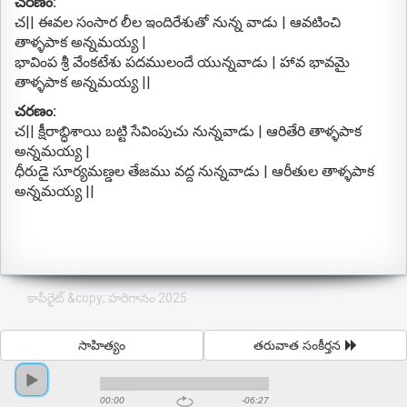
చరణం:
చ|| ఈవల సంసార లీల ఇందిరేశుతో నున్న వాడు | ఆవటించి
తాళ్ళపాక అన్నమయ్య |
భావింప శ్రీ వేంకటేశు పదములందే యున్నవాడు | హావ భావమై
తాళ్ళపాక అన్నమయ్య ||
చరణం:
చ|| క్షీరాబ్ధిశాయి బట్టి సేవింపుచు నున్నవాడు | ఆరితేరి తాళ్ళపాక
అన్నమయ్య |
ధీరుడై సూర్యమణ్డల తేజము వద్ద నున్నవాడు | ఆరీతుల తాళ్ళపాక
అన్నమయ్య ||
కాపీరైట్ &copy; హరిగానం 2025
సాహిత్యం
తరువాత సంకీర్తన
00:00
-06:27