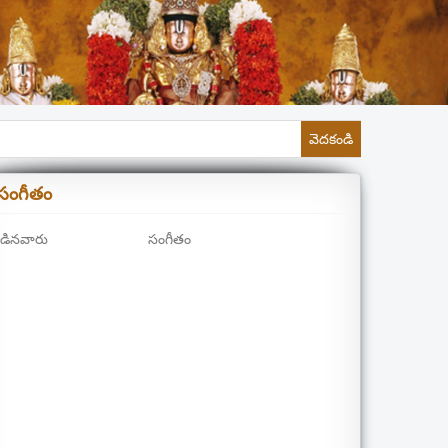
వెదకండి
సంగీతం
డినవారు
సంగీతం