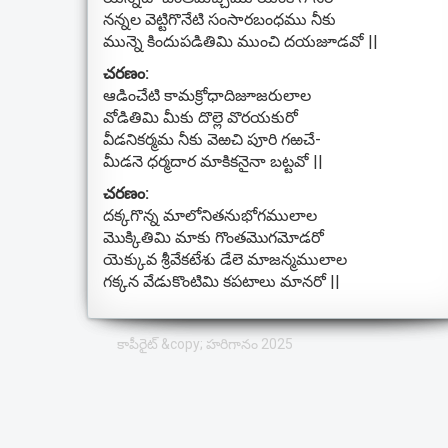
నన్నల వెట్టిగొనేటి సంసారబంధము నీకు
మున్నె కిందుపడితిమి ముంచి దయజూడవో ||
చరణం:
ఆడించేటి కామక్రోధాదిజూజరులాల
వోడితిమి మీకు దొల్లె వొరయకురో
వీడనికర్మమ నీకు వెఱచి పూరి గఱచే-
మీడనె ధర్మదార మాకికనైనా బట్టవో ||
చరణం:
దక్కగొన్న మాలోనితనుభోగములాల
మొక్కితిమి మాకు గొంతమొగమోడరో
యెక్కువ శ్రీవేకటేశు డేలె మాజన్మములాల
గక్కన వేడుకొంటిమి కపటాలు మానరో ||
కాపీరైట్ &copy; హరిగానం 2025