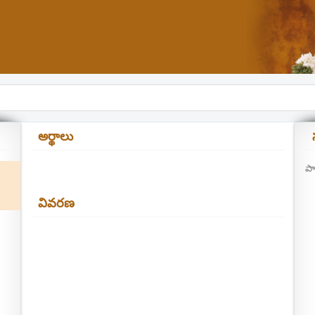
అర్థాలు
పా
వివరణ