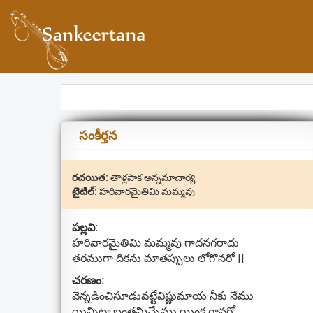
సంకీర్తన
రచయిత:
తాళ్లపాక అన్నమాచార్య
టైటిల్:
హరివారమైతిమి మమ్మవు
పల్లవి:
హరివారమైతిమి మమ్మవు గాదనగరాదు
తరముగా దికను మాతప్పులు లోగొనరో ||
చరణం:
వెన్నడించిసూడువట్టేవిష్ణుమాయ నీకు నేము
యిన్నిటా బంతమిచ్చేము యింక గానరో