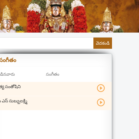
వెదకండి
సంగీతం
డినవారు
సంగీతం
play_circle_outline
త్య సంతోషిని
play_circle_outline
 ఎస్ సుబ్బులక్ష్మి