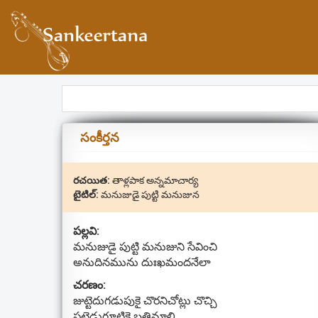
సంకీర్తన
రచయిత:
తాళ్లపాక అన్నమాచార్య
టైటిల్:
మనుజుడై పుట్టి మనుజున
పల్లవి:
మనుజుడై పుట్టి మనుజుని సేవించి
అనుదినమును దుఃఖమందనేలా
చరణం:
జుట్టెదుగడుపుకై చొరనిచోట్లు చొచ్చి
పట్టెడుగూటికై బతిమాలి