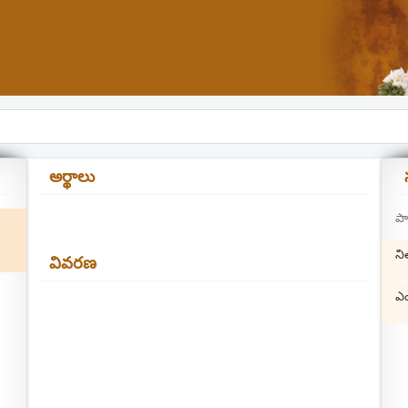
అర్థాలు
పా
ని
వివరణ
ఎం