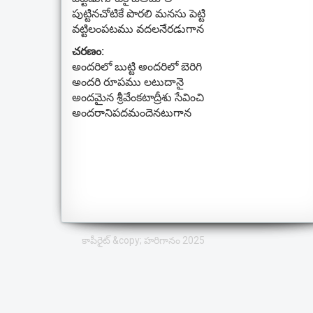
పుట్టినచోటికే పొరలి మనసు పెట్టి
వట్టిలంపటము వదలనేరడుగాన
చరణం:
అందరిలో బుట్టి అందరిలో బెరిగి
అందరి రూపము లటుదానై
అందమైన శ్రీవేంకటాద్రీశు సేవించి
అందరానిపదమందెనటుగాన
కాపీరైట్ &copy; హరిగానం 2025