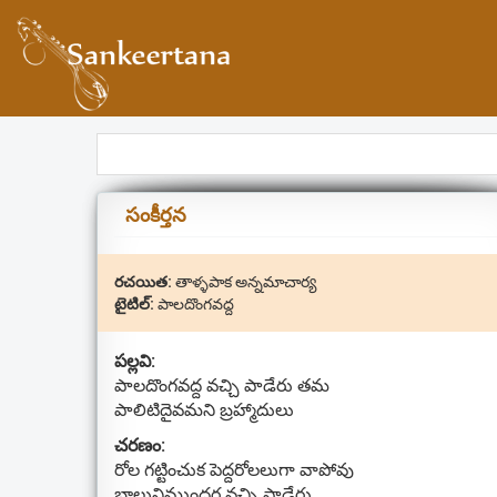
సంకీర్తన
రచయిత:
తాళ్ళపాక అన్నమాచార్య
టైటిల్:
పాలదొంగవద్ద
పల్లవి:
పాలదొంగవద్ద వచ్చి పాడేరు తమ
పాలిటిదైవమని బ్రహ్మాదులు
చరణం:
రోల గట్టించుక పెద్దరోలలుగా వాపోవు
బాలునిముందర వచ్చి పాడేరు