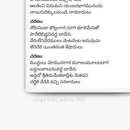
ఆలకించి వినుమని యంబరభాగమునందు
నాలుగుదిక్కులనుండి నారదాదులు
చరణం:
నోరునిండా జొల్లుగార నూగి ధూళిమేనితో
పారేటిబిడ్డనివద్ద బాడేరు
వేరులేనివేదములు వెంటవెంట జదువుచు
జేరిచేరి యింతనంత శేషాదులు
చరణం:
ముద్దులు మోమునగార మూలలమూలలదాగె
బద్దులబాలునువద్ద బాడేరు
అద్దివో శ్రీతిరువేంకటాద్రీశు డితడని
చద్దికి వేడికి వచ్చి సనకాదులు
కాపీరైట్ &copy; హరిగానం 2025