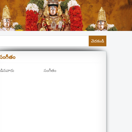
వెదకండి
సంగీతం
డినవారు
సంగీతం