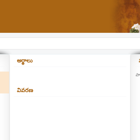
అర్థాలు
పా
వివరణ