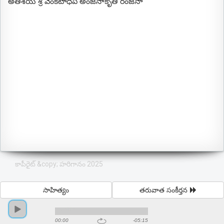
అతిశయ శ్రీ వెంకటాధిప అంజనాకృతి రంజనా
కాపీరైట్ &copy; హరిగానం 2025
సాహిత్యం
తరువాత సంకీర్తన
00:00
-05:15