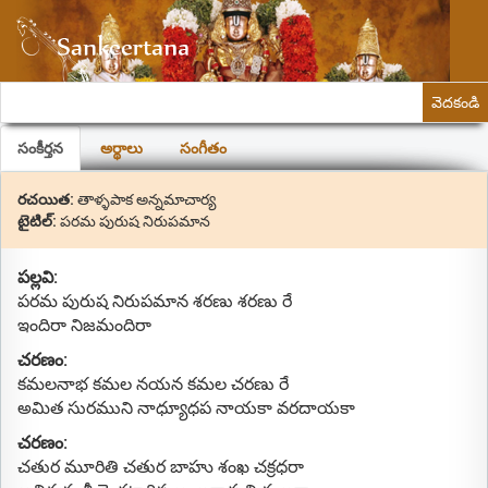
వెదకండి
సంకీర్తన
అర్థాలు
సంగీతం
రచయిత:
తాళ్ళపాక అన్నమాచార్య
టైటిల్:
పరమ పురుష నిరుపమాన
పల్లవి:
పరమ పురుష నిరుపమాన శరణు శరణు రే
ఇందిరా నిజమందిరా
చరణం:
కమలనాభ కమల నయన కమల చరణు రే
అమిత సురముని నాధ్యూధప నాయకా వరదాయకా
చరణం:
చతుర మూరితి చతుర బాహు శంఖ చక్రధరా