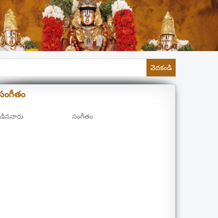
వెదకండి
సంగీతం
డినవారు
సంగీతం