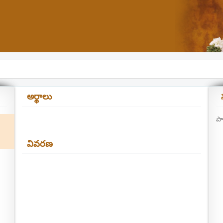
అర్థాలు
పా
వివరణ