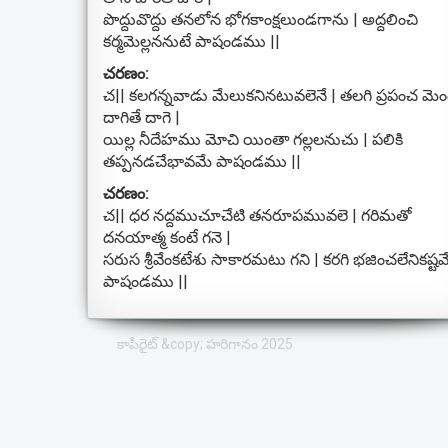
పొద్దువొద్దు తనలోన భోగకాంక్షలుండగాను | అద్దలించి
కర్మమెల్లననుటే పాషండము ||
చరణం:
చ|| కలగన్నవాడు మేలుకనినటువలెనే | తలగి ప్రపంచ మెం
దాగితే దాగె |
యిల్ల నీదేహము మోచి యింతా గల్లలనుచు | పలికి
తప్పనడచేభావమే పాషండము ||
చరణం:
చ|| ధర నద్దముచూచేటి తనరూపమువలె | గరిమతో
దనయాత్మ కంటే గనె |
సరుస శ్రీవేంకటేశు సాకారమటు గని | కరగి భజించలేనికష్ట
పాషండము ||
కాపీరైట్ &copy; హరిగానం 2025