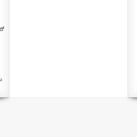
దో
మే