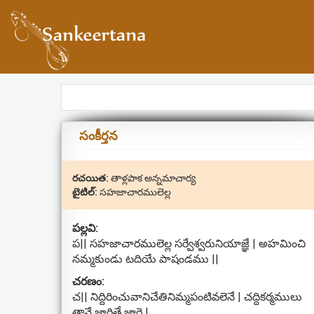
సంకీర్తన
రచయిత:
తాళ్లపాక అన్నమాచార్య
టైటిల్:
సహజాచారములెల్ల
పల్లవి:
ప|| సహజాచారములెల్ల సర్వేశ్వరునియాజ్ఞే | అహమించి
నమ్మకుండు టదియే పాషండము ||
చరణం:
చ|| నిద్దిరించువానిచేతినిమ్మపంటివలెనే | చద్దికర్మములు
తానే జారితే జారె |