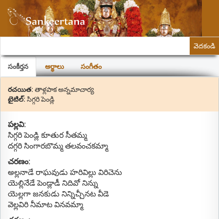
వెదకండి
సంకీర్తన
అర్థాలు
సంగీతం
రచయిత:
తాళ్లపాక అన్నమాచార్య
టైటిల్:
సిగ్గరి పెండ్లి
పల్లవి:
సిగ్గరి పెండ్లి కూతుర సీతమ్మ
దగ్గరి సింగారబొమ్మ తలవంచకమ్మా
చరణం:
అల్లనాడే రాఘవుడు హరివిల్లు విరిచెను
యెల్లినేడే పెండ్లాడీ నిదివో నిన్ను
యెల్లగా జనకుడు నిన్నిచ్చీనట వీడె
వెల్లవిరి నీమాట వినవమ్మా