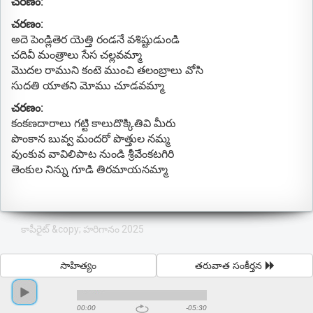
చరణం:
చరణం:
అదె పెండ్లితెర యెత్తి రండనే వశిష్టుడుండి
చదివీ మంత్రాలు సేస చల్లవమ్మా
మొదల రాముని కంటె ముంచి తలంబ్రాలు వోసి
సుదతి యాతని మోము చూడవమ్మా
చరణం:
కంకణదారాలు గట్టి కాలుదొక్కితివి మీరు
పొంకాన బువ్వ మందరో పొత్తుల నమ్మ
వుంకువ వావిలిపాట నుండి శ్రీవేంకటగిరి
తెంకుల నిన్ను గూడి తిరమాయనమ్మా
కాపీరైట్ &copy; హరిగానం 2025
సాహిత్యం
తరువాత సంకీర్తన
00:00
-05:30