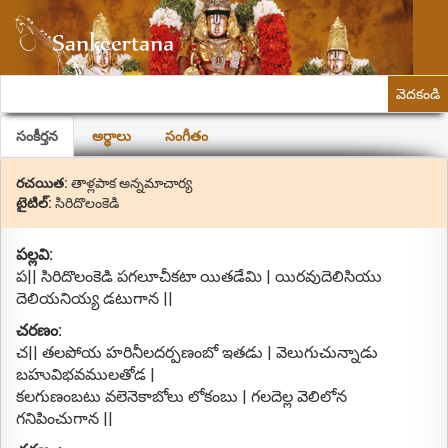
వెదకండి
సంకీర్తన
అర్థాలు
సంగీతం
రచయిత:
తాళ్లపాక అన్నమాచార్య
టైటిల్:
సిరిదొలంకెడి
పల్లవి:
ప|| సిరిదొలంకెడి పగలూచీకటా యితడేమి | యిరవుదెలిసియు
దెలియనియ్య డటుగాన ||
చరణం:
చ|| తలపోయ హరినీలదర్పణంబో ఇతడు | వెలుగుచున్నాడు
బహువిభవములతోడ |
కలగుణంబటు వలెనెకాబోలు లోకంబు | గలదెల్ల వెలిలోన
గనిపించుగాన ||