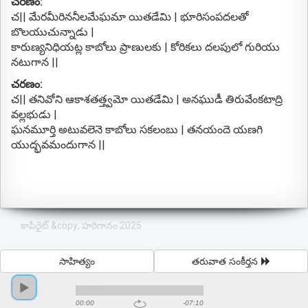
చరణం:
చ|| మేరమీరిననీలమేఘమా యితడేమి | భూరిసంపదలతో
బొలయుచున్నాడు |
కారుణ్యనిధియట్ల కాబోలు ప్రాణులకు | కోరికలు దలపులో గురియు
నటుగాన ||
చరణం:
చ|| తనివోని ఆకాశతత్త్వమో యితడేమి | అనఘుడీ తిరువేంకటాద్రి
వల్లభుడు |
ఘనమూర్తి అటువలెనె కాబోలు సకలంబు | తనయందె యణగి
యుద్భవమందుగాన ||
కాపీరైట్ &copy; హరిగానం 2025
సాహిత్యం
తరువాత సంకీర్తన
00:00
-07:10