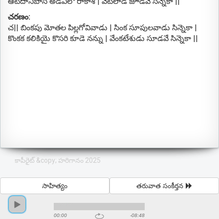
ఆటదానిబాసి అడవిలో రాకాశి | వేటలాడీ జూడవే సిన్నెకా ||
చరణం:
చ|| బింకపు మోతల పిల్లగోవివాడు | సింక సూపులవాడు సిన్నెకా |
కొంకక కలికియై కొసరి కూడె నన్ను | వేంకటేశుడు సూడవే సిన్నెకా ||
కాపీరైట్ &copy; హరిగానం 2025
సాహిత్యం
తరువాత సంకీర్తన
00:00
-08:48