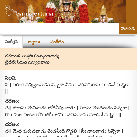
వెదకండి
సంకీర్తన
అర్థాలు
సంగీతం
రచయిత:
తాళ్లపాక అన్నమాచార్య
టైటిల్:
సిరుత నవ్వులవాడు
పల్లవి:
ప|| సిరుత నవ్వులవాడు సిన్నెకా వీడు | వెరపెరుగడు సూడవే సిన్నెకా
||
చరణం:
చ|| పొలసు మేనివాడు బోరవీపు వాడు | సెలసు మోరవాడు సిన్నెకా |
గొలుసుల వంకల కోరలతోబూమి | వెలిసినాడు సూడవే సిన్నెకా ||
చరణం:
చ|| మేటి కురుచవాడు మెడమీది గొడ్డలి | సీటకాలవాడు సిన్నెకా |