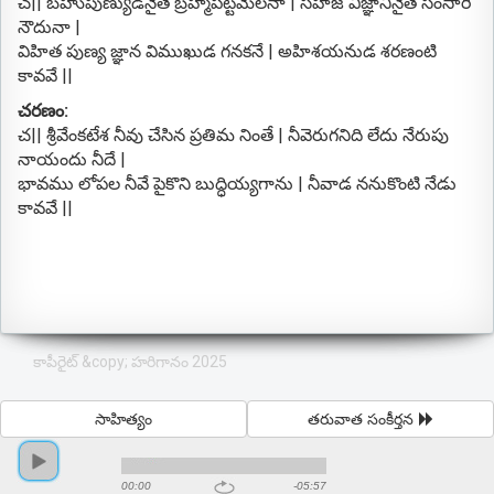
చ|| బహుపుణ్యుడనైతే బ్రహ్మపట్టమేలనా | సహజ విజ్ఞానినైతే సంసారి
నౌదునా |
విహిత పుణ్య జ్ఞాన విముఖుడ గనకనే | అహిశయనుడ శరణంటి
కావవే ||
చరణం:
చ|| శ్రీవేంకటేశ నీవు చేసిన ప్రతిమ నింతే | నీవెరుగనిది లేదు నేరుపు
నాయందు నీదే |
భావము లోపల నీవే పైకొని బుద్ధియ్యగాను | నీవాడ ననుకొంటి నేడు
కావవే ||
కాపీరైట్ &copy; హరిగానం 2025
సాహిత్యం
తరువాత సంకీర్తన
00:00
-05:57