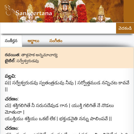
వెదకండి
సంకీర్తన
అర్థాలు
సంగీతం
రచయిత:
తాళ్లపాక అన్నమాచార్య
టైటిల్:
సర్వేశ్వరుడవు
పల్లవి:
ప|| సర్వేశ్వరుడవు స్వతంత్రడువు నీవు | సర్వోత్తముడ నన్నిచట కావవే
||
చరణం:
చ|| శక్తిగలిగితే నీ సరుసదేవుడ గాన | యుక్తి గలిగితే నే నొడలు
మోతునా |
యుక్తియు శక్తియు ఒకటే లేక | భక్తుడనైతి నన్ను పాలింపవే ||
చరణం: