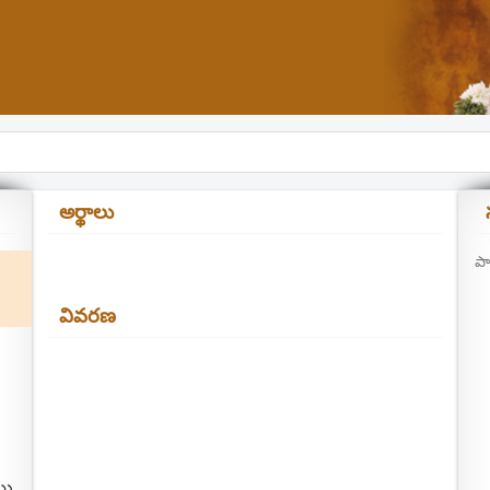
అర్థాలు
పా
వివరణ
ము