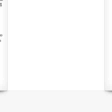
డే
ము
ే