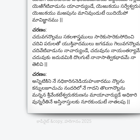
యెఱిగేటివాడును యాచార్యుండే, యెఱుకయు సర్వేశ్వరు
యెఱుకయు మఱపును మానివుండుటే యిదియేపో
మావిజ్ఞానము ||
చరణం:
చదువగనొల్లము సకలశాస్త్రములు సారెకుసారెకుసోదించి
చదివి పరులతో యుక్తివాదములు జగడము గెలువగనొల్ల
చదివేటివాడును నాచార్యుండే, చదువును నాయంతర్యామ
చదువుకు జదువమికి దొలగుటే నానాసాత్వికభావమే నా
తెలివి ||
చరణం:
అన్నిటికిని నే నధికారిననెడియహంకారము నొల్లను
కన్నులజూచుచు నందరిలో నే గాదని తొలగానొల్లను
మన్నన శ్రీవేంకటేశ్వరుకరుణను మాయాచార్యుడే అధికారి
వున్నరీతినే అస్తినాస్తులకు నూరకుండుటే నాతలపు ||
కాపీరైట్ &copy; హరిగానం 2025