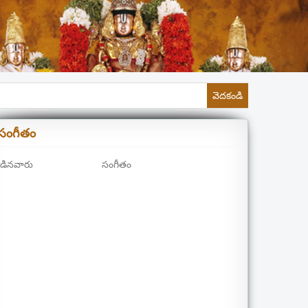
వెదకండి
సంగీతం
డినవారు
సంగీతం