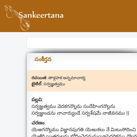
సంకీర్తన
రచయిత:
తాళ్లపాక అన్నమాచార్య
టైటిల్:
సర్వజ్ఞత్వము
పల్లవి:
సర్వజ్ఞత్వము వెదకగనొల్లను సందేహింగనొల్లను
సర్వజ్ఞుండను నాచార్యుండే సర్వశేషమే నాజీవనము ||
చరణం:
యెఱగనొల్లము విజ్ఞానపుగతి యెఱుకలు నే మిటుసోదించి
యెఱిగి యితరులను బోధించెదమనుయీపెద్దరికము నొల్ల