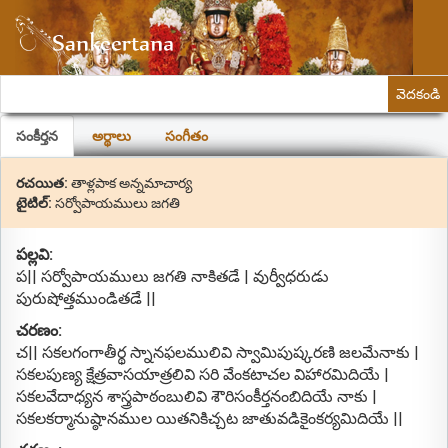
వెదకండి
సంకీర్తన
అర్థాలు
సంగీతం
రచయిత:
తాళ్లపాక అన్నమాచార్య
టైటిల్:
సర్వోపాయములు జగతి
పల్లవి:
ప|| సర్వోపాయములు జగతి నాకితడే | వుర్వీధరుడు
పురుషోత్తముండితడే ||
చరణం:
చ|| సకలగంగాతీర్థ స్నానఫలములివి స్వామిపుష్కరణి జలమేనాకు |
సకలపుణ్య క్షేత్రవాసయాత్రలివి సరి వేంకటాచల విహారమిదియే |
సకలవేదాధ్యన శాస్త్రపాఠంబులివి శౌరిసంకీర్తనంబిదియే నాకు |
సకలకర్మానుష్ఠానముల యితనికిచ్చట జాతువడికైంకర్యమిదియే ||