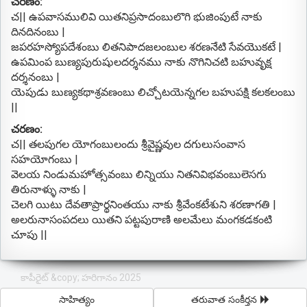
చరణం:
చ|| ఉపవాసములివి యితనిప్రసాదంబులొగి భుజింపుటే నాకు
దినదినంబు |
జపరహస్యోపదేశంబు లితనిపాదజలంబుల శరణనేటి సేవయొకటే |
ఉపమింప బుణ్యపురుషులదర్శనము నాకు నొగినిచటి బహువృక్ష
దర్శనంబు |
యెపుడు బుణ్యకథాశ్రవణంబు లిచ్చోటయెన్నగల బహుపక్షి కలకలంబు
||
చరణం:
చ|| తలపుగల యోగంబులందు శ్రీవైష్ణవుల దగులుసంవాస
సహయోగంబు |
వెలయ నిండుమహోత్సవంబు లిన్నియు నితనివిభవంబులెసగు
తిరునాళ్ళు నాకు |
చెలగి యిటు దేవతాప్రార్థనింతయు నాకు శ్రీవేంకటేశుని శరణాగతి |
అలరునాసంపదలు యితని పట్టపురాణి అలమేలు మంగకడకంటి
చూపు ||
కాపీరైట్ &copy; హరిగానం 2025
సాహిత్యం
తరువాత సంకీర్తన