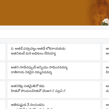
ప. అతడే పరబ్రహ్మం అతడే లోకనాయకుడు
అ
అతనికంటే మరి అధికులు లేరయ్యా
అత
అతని గూడినప్పుడే అన్నియు సాధించవమ్మా
అత
రాతిరాయ నికనైన రమ్మనవమ్మా
హి
అతనికెట్ల సతమైతినో కడు
అ
హితవో పొందులహితవో యెఱగ // పల్లవి //
మత
అతిదుష్టుడ నే నలసుడను
అ