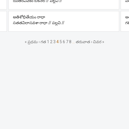
యితరవివేకం బికనేల // పల్లవి //
పత
అతిశోభితేయం రాధా
అ
సతతవిలాసవశా రాధా // పల్లవి //
గత
« ప్రధమ
‹ గత
1
2
3
4
5
6
7
8
…
తరువాత ›
చివర »