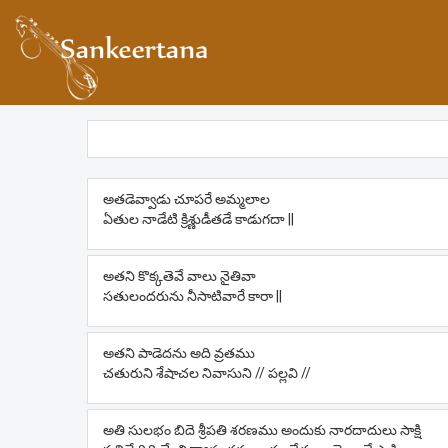
అతడెవ్వాడు చూపరే అమ్మలాల
ఏతుల నాడేటి క్రిశ్ణుడీతడే కాడుగదా ||
అతని కొక్కతెవే వాలు నైతివా
సతులందరును నీసాటివారే కారా ||
అతని పాడెదను అది వ్రతము
చతురుని శేషాచల నివాసుని // పల్లవి //
అతి సులభం బిదె శ్రీపతి శరణము అందుకు నారదాదులు సాక్షి