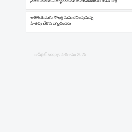
ప్రతిలే దిదియే నిత్యానందము బహువేదంబులె యివే సాక్షి
అతిశయమగు సౌఖ్య మనుభవింపుమన్న
హితవు చేకొన నొల్లరిందరు
కాపీరైట్ &copy; హరిగానం 2025