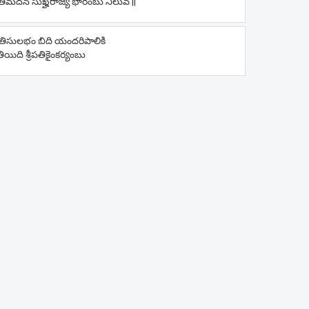
ిమదన సుఖ్హరాజ్య భారంబు నిలువ ||
తిసులభం బిది యందరిపాలికి
ియిది శ్రీపతికైంకర్యంబు