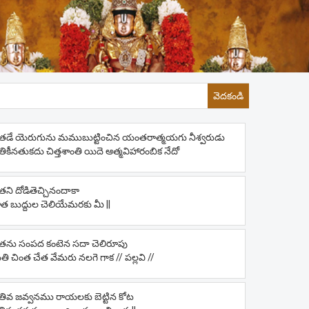
వెదకండి
తడే యెరుగును మముబుట్టించిన యంతరాత్మయగు నీశ్వరుడు
ికీనతుకదు చిత్తశాంతి యిదె ఆత్మవిహారంబిక నేదో
ని దోడితెచ్చినందాకా
త బుద్దుల చెలియేమరకు మీ ||
తను సంపద కంటెన సదా చెలిరూపు
ి చింత చేత వేమరు నలగె గాక // పల్లవి //
తివ జవ్వనము రాయలకు బెట్టిన కోట