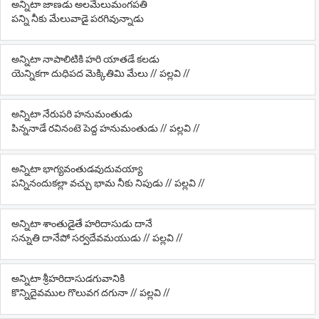
అన్నిటా జాణడు అలమేలుమంగపతి
పన్ని నీకు మేలువాడై పరగివున్నాడు
అన్నిటా నాపాలిటికి హరి యాతడే కలడు
యెన్నికగా దుధిపద మెక్కితిమి మేలు // పల్లవి //
అన్నిటా నేరుపరి హనుమంతుడు
పిన్ననాడే రవినంటె పెద్ద హనుమంతుడు // పల్లవి //
అన్నిటా భాగ్యవంతుడవుదువయ్యా
పన్నినందుకల్లా వచ్చు భామ నీకు నిపుడు // పల్లవి //
అన్నిటా శాంతుడైతే హరిదాసుడు దానే
సన్నుతి దానేపో సర్వదేవమయుడు // పల్లవి //
అన్నిటా శ్రీహరిదాసుడగువానికి
కొన్నిదైవముల గొలువగ దగునా // పల్లవి //