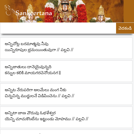
వెదకండి
అన్నిచోట్ల బరమాత్మవు నీవు
యిన్నిరూపుల భ్రమయింతువుగా // పల్లవి //
అన్నిజాతులు దానెయైవున్నది
కన్నుల కలికి మాయగరచెనోయనగ ||
అన్నిట నేరుపరిగా అలమేలు మంగ నీకు
చిన్నచిన్న ముద్దులనే విడిపించెను // పల్లవి //
అన్నిటా జాణ వౌదువు ఓభళేశ్వర
యెన్ని చూచుకొంటేను ఇట్టుండు మోహము // పల్లవి //