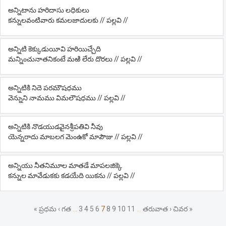
అన్నిటాను హరిదాసు లధికులు
కన్నులవంటివారు కమలజాదులకు // పల్లవి //
అన్నిటి కెక్కుడుయీవి హరియిచ్చేది
మన్నించునాతనికంటే మఱి లేరు దొరలు // పల్లవి //
అన్నిటికి నిదె పరమౌషధము
వెన్నుని నామము విమలౌషధము // పల్లవి //
అన్నిటికి నొడయుడవైనశ్రీపతివి నీవు
యెన్నరాదు మాబలగ మెంఉకో మాపౌజు // పల్లవి //
అన్నియు నీతనిమూల మాతడే మాపలజిక్కె
కన్నుల మావేడుకకు కడయేది యికను // పల్లవి //
« ప్రధమ
‹ గత
…
3
4
5
6
7
8
9
10
11
…
తరువాత ›
చివర »