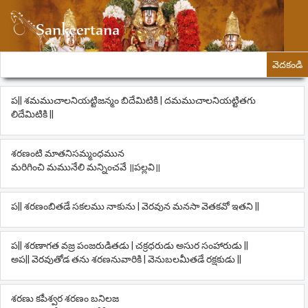
వెదకండి
ప|| శమముచాలనియట్టిజన్మం బిదేమిటికి | దమముచాలనియట్టితగు
లిదేమిటికి ||
శరణంటి మాతనిసమ్మంధమున
మరిగించి మమునేలి మన్నించవే ॥పల్లవి॥
ప|| శరణంబితడే సకలము నాకును | వెరవున మనసా వెతకవో ఇతని ||
ప|| శరణాగత వజ్ర పంజరుడితడు | చక్రధరుడు అసుర సంహారుడు ||
అప|| వెరవుతోడ తను శరణనువారికి | వెనుబలమీతడే రక్షకుడు ||
శరణు కపీశ్వర శరణం బనిలజ