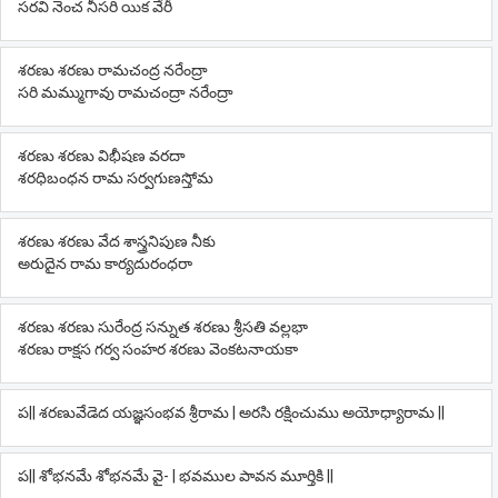
సరవి నెంచ నీసరి యిక వేరీ
శరణు శరణు రామచంద్ర నరేంద్రా
సరి మమ్ముగావు రామచంద్రా నరేంద్రా
శరణు శరణు విభీషణ వరదా
శరధిబంధన రామ సర్వగుణస్తోమ
శరణు శరణు వేద శాస్త్రనిపుణ నీకు
అరుదైన రామ కార్యదురంధరా
శరణు శరణు సురేంద్ర సన్నుత శరణు శ్రీసతి వల్లభా
శరణు రాక్షస గర్వ సంహర శరణు వెంకటనాయకా
ప|| శరణువేడెద యజ్ఞసంభవ శ్రీరామ | అరసి రక్షించుము అయోధ్యారామ ||
ప|| శోభనమే శోభనమే వై- | భవముల పావన మూర్తికి ||