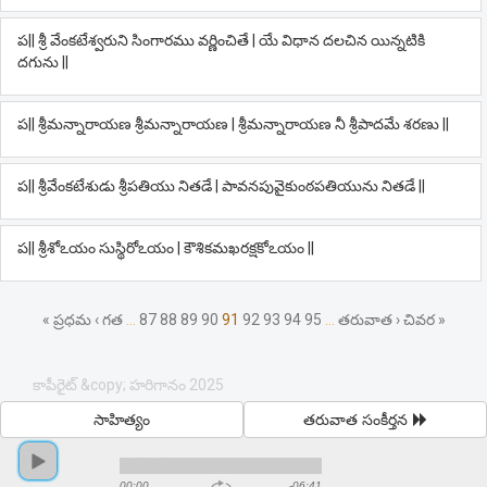
ప|| శ్రీ వేంకటేశ్వరుని సింగారము వర్ణించితే | యే విధాన దలచిన యిన్నటికి
దగును ||
ప|| శ్రీమన్నారాయణ శ్రీమన్నారాయణ | శ్రీమన్నారాయణ నీ శ్రీపాదమే శరణు ||
ప|| శ్రీవేంకటేశుడు శ్రీపతియు నితడే | పావనపువైకుంఠపతియును నితడే ||
ప|| శ్రీశోఽయం సుస్థిరోఽయం | కౌశికమఖరక్షకోఽయం ||
« ప్రధమ
‹ గత
…
87
88
89
90
91
92
93
94
95
…
తరువాత ›
చివర »
కాపీరైట్ &copy; హరిగానం 2025
సాహిత్యం
తరువాత సంకీర్తన
00:00
-06:41